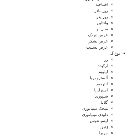
افتتاحیه
روز مادر
روز پدر
ولنتاین
سال نو
عرض تبریک
عرض تشکر
عرض تسلیت
نوع گل
رز
ارکیده
لیلیوم
آلسترومریا
آنتریوم
استرلزیا
شیپوری
گلایل
میخک مینیاتوری
داودی مینیاتوری
لیسیانتوس
زنبق
جربرا