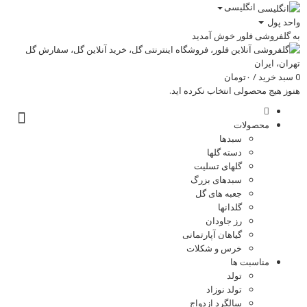
انگلیسی
واحد پول
به گلفروشی فلور خوش آمدید
0
سبد خرید /
۰
تومان
هنوز هیج محصولی انتخاب نکرده اید.
محصولات
سبدها
دسته گلها
گلهای تسلیت
سبدهای بزرگ
جعبه های گل
گلدانها
رز جاودان
گیاهان آپارتمانی
خرس و شکلات
مناسبت ها
تولد
تولد نوزاد
سالگرد ازدواج