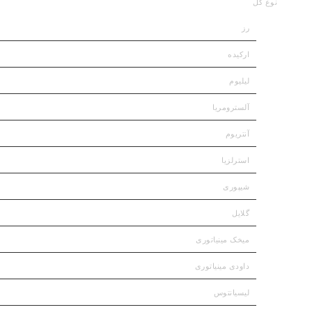
نوع گل
رز
ارکیده
لیلیوم
آلسترومریا
آنتریوم
استرلزیا
شیپوری
گلایل
میخک مینیاتوری
داودی مینیاتوری
لیسیانتوس