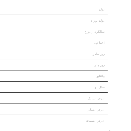
تولد
تولد نوزاد
سالگرد ازدواج
افتتاحیه
روز مادر
روز پدر
ولنتاین
سال نو
عرض تبریک
عرض تشکر
عرض تسلیت