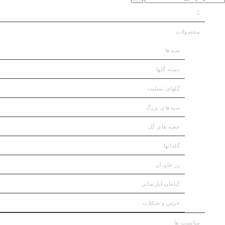
محصولات
سبدها
دسته گلها
گلهای تسلیت
سبدهای بزرگ
جعبه های گل
گلدانها
رز جاودان
گیاهان آپارتمانی
خرس و شکلات
مناسبت ها